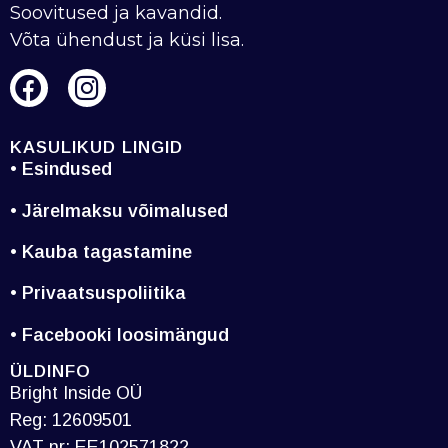
Soovitused ja kavandid.
Võta ühendust ja küsi lisa.
KASULIKUD LINGID
• Esindused
• Järelmaksu võimalused
• Kauba tagastamine
• Privaatsuspoliitika
• Facebooki loosimängud
ÜLDINFO
Bright Inside OÜ
Reg: 12609501
VAT nr: EE102571822