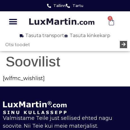
Tallinn
Tartu
0
Tasuta transport
Tasuta kinkekarp
Soovilist
[wlfmc_wishlist]
Valmistame Teile just sellised ehted nagu
soovite. Nii Teie kui meie materjalist.