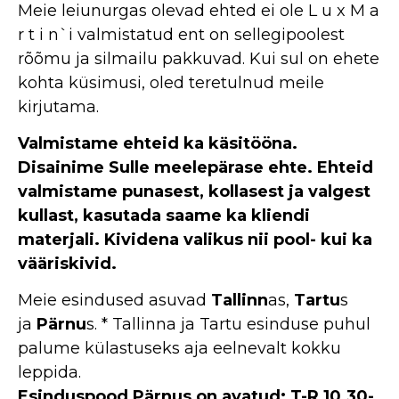
Meie leiunurgas olevad ehted ei ole L u x M a
r t i n`i valmistatud ent on sellegipoolest
rõõmu ja silmailu pakkuvad. Kui sul on ehete
kohta küsimusi, oled teretulnud meile
kirjutama.
Valmistame ehteid ka käsitööna.
Disainime Sulle meelepärase ehte. Ehteid
valmistame punasest, kollasest ja valgest
kullast, kasutada saame ka kliendi
materjali. Kividena valikus nii pool- kui ka
vääriskivid.
Meie esindused asuvad
Tallinn
as,
Tartu
s
ja
Pärnu
s. * Tallinna ja Tartu esinduse puhul
palume külastuseks aja eelnevalt kokku
leppida.
Esinduspood Pärnus on avatud: T-R 10.30-