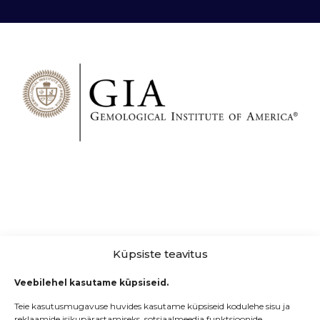
Küpsiste teavitus
Veebilehel kasutame küpsiseid.
Teie kasutusmugavuse huvides kasutame küpsiseid kodulehe sisu ja
reklaamide isikupärastamiseks, sotsiaalmeedia funktsioonide