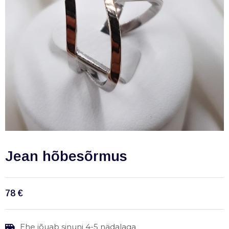
Jean hõbesõrmus
78
€
Ehe jõuab sinuni 4-5 nädalaga