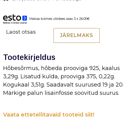
Maksa kolmes võrdses osas 3 x 26.00€
Laost otsas
JÄRELMAKS
Tootekirjeldus
Hõbesõrmus, hõbeda prooviga 925, kaalus
3,29g. Lisatud kulda, prooviga 375, 0,22g.
Kogukaal 3,51g. Saadavalt suurused 19 ja 20.
Märkige palun lisainfosse soovitud suurus.
Vaata ettetellitavaid tooteid siit!