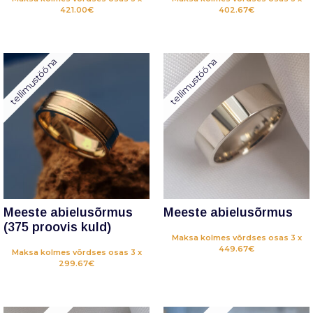
421.00€
402.67€
tellimustööna
tellimustööna
Meeste abielusõrmus
Meeste abielusõrmus
(375 proovis kuld)
Maksa kolmes võrdses osas 3 x
449.67€
Maksa kolmes võrdses osas 3 x
299.67€