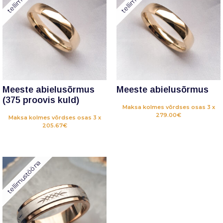
Meeste abielusõrmus
Meeste abielusõrmus
(375 proovis kuld)
Maksa kolmes võrdses osas 3 x
279.00€
Maksa kolmes võrdses osas 3 x
205.67€
tellimustööna