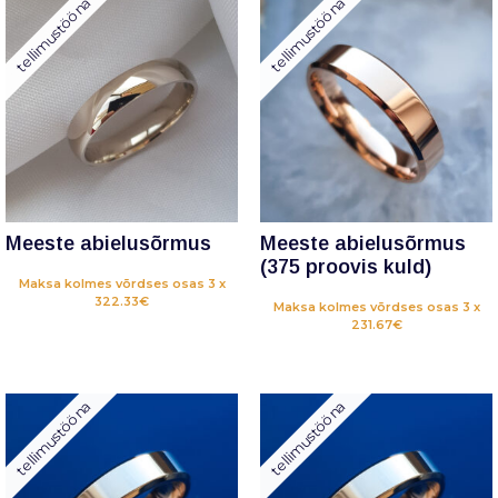
tellimustööna
tellimustööna
Meeste abielusõrmus
Meeste abielusõrmus
(375 proovis kuld)
Maksa kolmes võrdses osas 3 x
322.33€
Maksa kolmes võrdses osas 3 x
231.67€
tellimustööna
tellimustööna