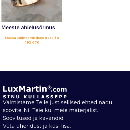
Meeste abielusõrmus
Maksa kolmes võrdses osas 3 x
492.67€
Valmistame Teile just sellised ehted nagu
soovite. Nii Teie kui meie materjalist.
Soovitused ja kavandid.
Võta ühendust ja küsi lisa.