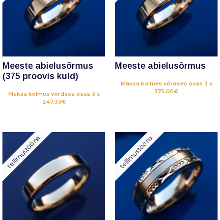
Meeste abielusõrmus
Meeste abielusõrmus
(375 proovis kuld)
Maksa kolmes võrdses osas 3 x
375.00€
Maksa kolmes võrdses osas 3 x
247.33€
tellimustööna
tellimustööna