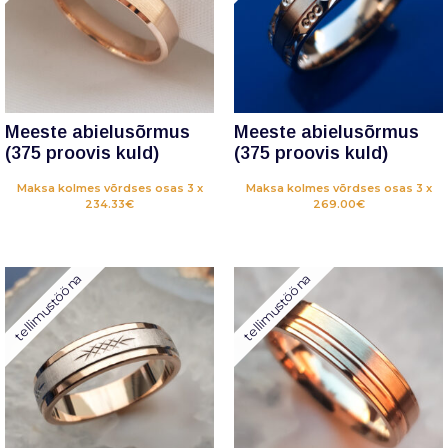
Meeste abielusõrmus
Meeste abielusõrmus
(375 proovis kuld)
(375 proovis kuld)
Maksa kolmes võrdses osas 3 x
Maksa kolmes võrdses osas 3 x
234.33€
269.00€
tellimustööna
tellimustööna