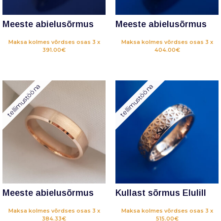
Meeste abielusõrmus
Meeste abielusõrmus
Maksa kolmes võrdses osas 3 x
Maksa kolmes võrdses osas 3 x
391.00€
404.00€
tellimustööna
tellimustööna
Meeste abielusõrmus
Kullast sõrmus Elulill
Maksa kolmes võrdses osas 3 x
Maksa kolmes võrdses osas 3 x
384.33€
515.00€