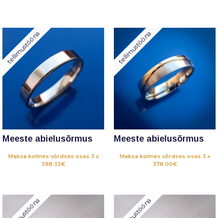
tellimustööna
tellimustööna
Meeste abielusõrmus
Meeste abielusõrmus
Maksa kolmes võrdses osas 3 x
Maksa kolmes võrdses osas 3 x
398.33€
378.00€
tellimustööna
tellimustööna