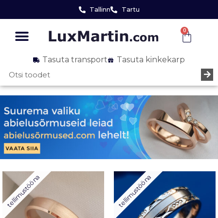
Tallinn
Tartu
0
Tasuta transport
Tasuta kinkekarp
tellimustööna
tellimustööna