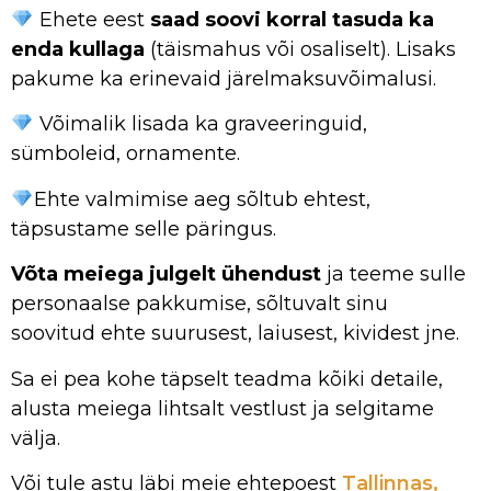
Ehete eest
saad soovi korral tasuda ka
enda kullaga
(täismahus või osaliselt). Lisaks
pakume ka erinevaid järelmaksuvõimalusi.
Võimalik lisada ka graveeringuid,
sümboleid, ornamente.
Ehte valmimise aeg sõltub ehtest,
täpsustame selle päringus.
Võta meiega julgelt ühendust
ja teeme sulle
personaalse pakkumise, sõltuvalt sinu
soovitud ehte suurusest, laiusest, kividest jne.
Sa ei pea kohe täpselt teadma kõiki detaile,
alusta meiega lihtsalt vestlust ja selgitame
välja.
Või tule astu läbi meie ehtepoest
Tallinnas,