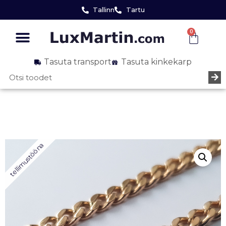
Tallinn
Tartu
0
Tasuta transport
Tasuta kinkekarp
tellimustööna