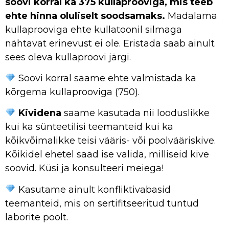
soovi korral ka 375 kullaprooviga, mis teeb
ehte hinna oluliselt soodsamaks.
Madalama
kullaprooviga ehte kullatoonil silmaga
nähtavat erinevust ei ole. Eristada saab ainult
sees oleva kullaproovi järgi.
Soovi korral saame ehte valmistada ka
kõrgema kullaprooviga (750).
Kividena
saame kasutada nii looduslikke
kui ka sünteetilisi teemanteid kui ka
kõikvõimalikke teisi vääris- või poolvääriskive.
Kõikidel ehetel saad ise valida, milliseid kive
soovid. Küsi ja konsulteeri meiega!
Kasutame ainult konfliktivabasid
teemanteid, mis on sertifitseeritud tuntud
laborite poolt.