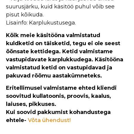
suurusjärku, kuid käsitöö puhul võib see
pisut kõikuda.
Lisainfo: Karplukustusega.
Kõik meie käsitööna valmistatud
kuldketid on täisketid, tegu ei ole seest
õõnsate kettidega. Ketid valmistame
vastupidavate karplukkudega. Käsitööna
valmistatud ketid on vastupidavad ja
pakuvad rõõmu aastakümneteks.
Eritellimusel valmistame ehted kliendi
soovitud kullatoonis, proovis, kaalus,
laiuses, pikkuses.
Kui soovid pakkumist kohandustega
ehtele-
Võta ühendust!