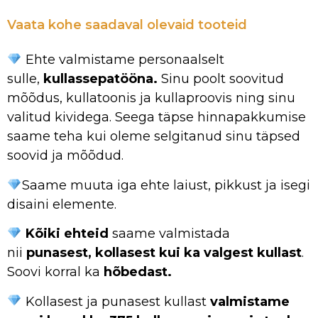
Vaata kohe saadaval olevaid tooteid
Ehte valmistame personaalselt
sulle,
kullassepatööna.
Sinu poolt soovitud
mõõdus, kullatoonis ja kullaproovis ning sinu
valitud kividega. Seega täpse hinnapakkumise
saame teha kui oleme selgitanud sinu täpsed
soovid ja mõõdud.
Saame muuta iga ehte laiust, pikkust ja isegi
disaini elemente.
Kõiki ehteid
saame valmistada
nii
punasest, kollasest kui ka valgest kullast
.
Soovi korral ka
hõbedast.
Kollasest ja punasest kullast
valmistame