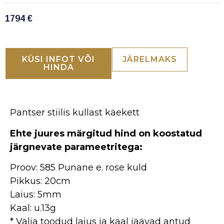
1794
€
KÜSI INFOT VÕI
JÄRELMAKS
HINDA
Pantser stiilis kullast käekett
Ehte juures märgitud hind on koostatud
järgnevate parameetritega:
Proov: 585 Punane e. rose kuld
Pikkus: 20cm
Laius: 5mm
Kaal: u.13g
* Välja toodud laius ja kaal jäävad antud