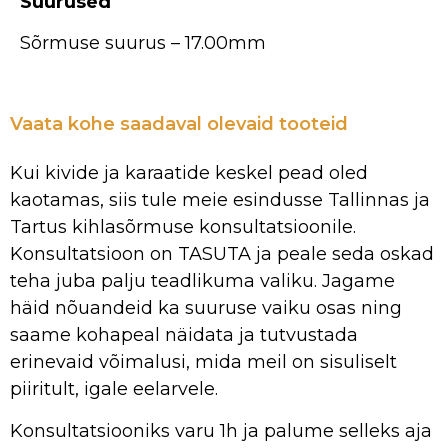
Suurused
Sõrmuse suurus – 17.00mm
Vaata kohe saadaval olevaid tooteid
Kui kivide ja karaatide keskel pead oled
kaotamas, siis tule meie esindusse Tallinnas ja
Tartus kihlasõrmuse konsultatsioonile.
Konsultatsioon on TASUTA ja peale seda oskad
teha juba palju teadlikuma valiku. Jagame
häid nõuandeid ka suuruse vaiku osas ning
saame kohapeal näidata ja tutvustada
erinevaid võimalusi, mida meil on sisuliselt
piiritult, igale eelarvele.
Konsultatsiooniks varu 1h ja palume selleks aja