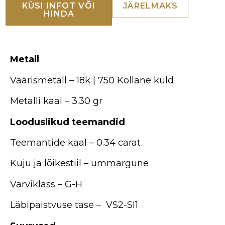
KÜSI INFOT VÕI
JÄRELMAKS
HINDA
Metall
Väärismetall – 18k | 750 Kollane kuld
Metalli kaal – 3.30 gr
Looduslikud teemandid
Teemantide kaal – 0.34 carat
Kuju ja lõikestiil – ümmargune
Värviklass – G-H
Läbipaistvuse tase – VS2-SI1