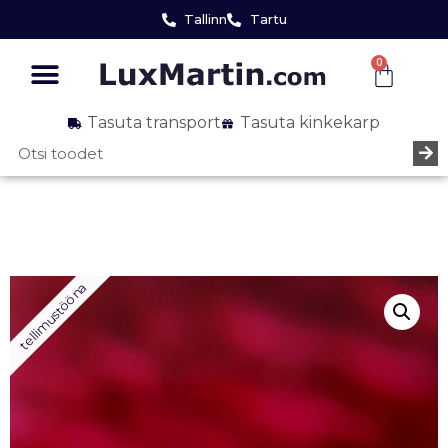
Tallinn
Tartu
0
Tasuta transport
Tasuta kinkekarp
tellimustööna