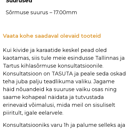
Suurused
Sõrmuse suurus – 17.00mm
Vaata kohe saadaval olevaid tooteid
Kui kivide ja karaatide keskel pead oled
kaotamas, siis tule meie esindusse Tallinnas ja
Tartus kihlasõrmuse konsultatsioonile.
Konsultatsioon on TASUTA ja peale seda oskad
teha juba palju teadlikuma valiku. Jagame
häid nõuandeid ka suuruse vaiku osas ning
saame kohapeal näidata ja tutvustada
erinevaid võimalusi, mida meil on sisuliselt
piiritult, igale eelarvele.
Konsultatsiooniks varu 1h ja palume selleks aja