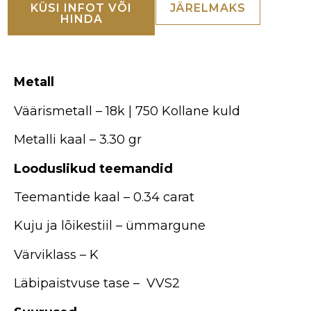
KÜSI INFOT VÕI
JÄRELMAKS
HINDA
Metall
Väärismetall – 18k | 750 Kollane kuld
Metalli kaal – 3.30 gr
Looduslikud teemandid
Teemantide kaal – 0.34 carat
Kuju ja lõikestiil – ümmargune
Värviklass – K
Läbipaistvuse tase – VVS2